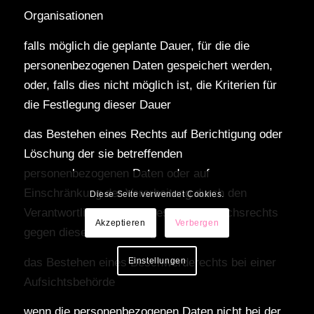
Organisationen
falls möglich die geplante Dauer, für die die
personenbezogenen Daten gespeichert werden,
oder, falls dies nicht möglich ist, die Kriterien für
die Festlegung dieser Dauer
das Bestehen eines Rechts auf Berichtigung oder
Löschung der sie betreffenden
personenbezogenen Daten oder auf
Einschränkung der Verarbeitung durch den
Diese Seite verwendet Cookies.
Verantwortlichen oder eines Widerspruchsrechts
Akzeptieren
Verbergen
gegen diese Verarbeitung
das Bestehen eines Beschwerderechts bei einer
Einstellungen
Aufsichtsbehörde
wenn die personenbezogenen Daten nicht bei der